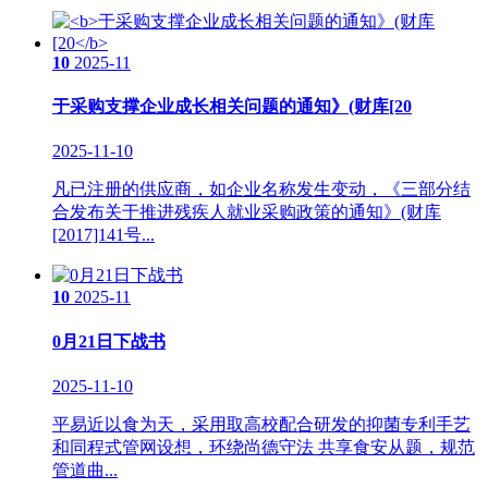
10
2025-11
于采购支撑企业成长相关问题的通知》(财库[20
2025-11-10
凡已注册的供应商，如企业名称发生变动，《三部分结
合发布关于推进残疾人就业采购政策的通知》(财库
[2017]141号...
10
2025-11
0月21日下战书
2025-11-10
平易近以食为天，采用取高校配合研发的抑菌专利手艺
和同程式管网设想，环绕尚德守法 共享食安从题，规范
管道曲...