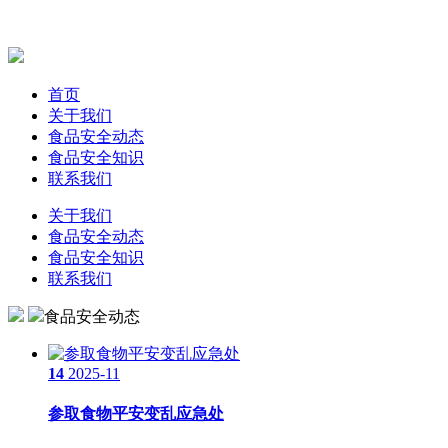
首页
关于我们
食品安全动态
食品安全知识
联系我们
关于我们
食品安全动态
食品安全知识
联系我们
食品安全动态
14
2025-11
参取食物平安变乱应急处