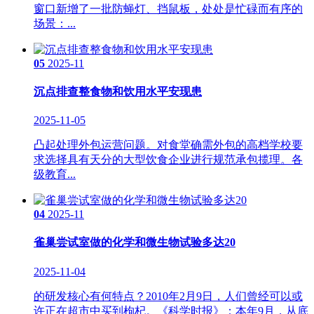
窗口新增了一批防蝇灯、挡鼠板，处处是忙碌而有序的
场景：...
05
2025-11
沉点排查整食物和饮用水平安现患
2025-11-05
凸起处理外包运营问题。对食堂确需外包的高档学校要
求选择具有天分的大型饮食企业进行规范承包揽理。各
级教育...
04
2025-11
雀巢尝试室做的化学和微生物试验多达20
2025-11-04
的研发核心有何特点？2010年2月9日，人们曾经可以或
许正在超市中买到枸杞。《科学时报》：本年9月，从底