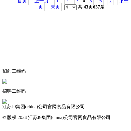
首页
上一页
1
2
3
4
5
6
7
下一
页
末页
共
43
页
637
条
关于我们
食品安全动态
食品安全知识
联系我们
招商二维码
招聘二维码
江苏J9集团(china)公司官网食品有限公司
© 版权 2024 江苏J9集团(china)公司官网食品有限公司
网站地图