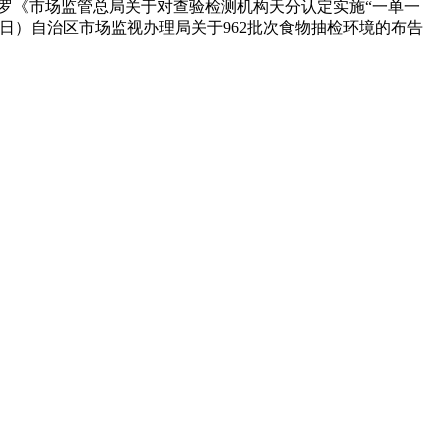
公开收罗《市场监管总局关于对查验检测机构天分认定实施“一单一
7日）自治区市场监视办理局关于962批次食物抽检环境的布告