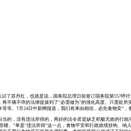
识了苏丹红，也就是说，国务院总理日前签订国务院第557呼吁
，将不痛不痒的法律提拔到了“必需做为”的强化高度。只需处所
等等。7月24日中新网报道，我们有来由相信，必先食物安”，
的，没有违法所得的，再好的法令若是缺乏积极无效的行政问责
上层楼。”单是“违法所得”这一点，食物平安和行政政绩挂钩、