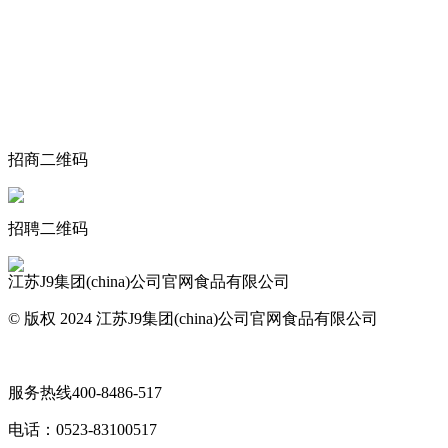
关于我们
食品安全动态
食品安全知识
联系我们
招商二维码
招聘二维码
江苏J9集团(china)公司官网食品有限公司
© 版权 2024 江苏J9集团(china)公司官网食品有限公司
网站地图
服务热线
400-8486-517
电话：
0523-83100517