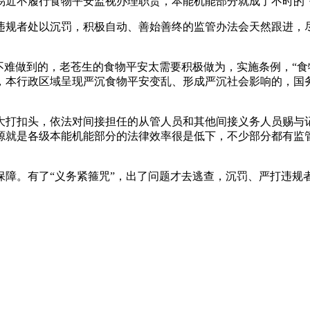
近不履行食物平安监视办理职责，本能机能部分就成了不时的“
规者处以沉罚，积极自动、善始善终的监管办法会天然跟进，尽
难做到的，老苍生的食物平安太需要积极做为，实施条例，“食
，本行政区域呈现严沉食物平安变乱、形成严沉社会影响的，国务
打扣头，依法对间接担任的从管人员和其他间接义务人员赐与记
源就是各级本能机能部分的法律效率很是低下，不少部分都有监
障。有了“义务紧箍咒”，出了问题才去逃查，沉罚、严打违规