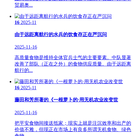
贸易奥...
16
2025-11
由于远距离航行的水兵的饮食存正在严沉问
2025-11-16
高质量食物是维持全体官兵士气的主要要素。中队显著
改善了部队（正在之外）的食物供应质量。由于远距离
航行的...
16
2025-11
藤田和芳所著的《一根萝卜的·用无机农业改变世
2025-11-16
把平安食物间接送抵家；现实上就是注沉效率和出产的
价值不雅，但现正在市场上有良多所谓无机食物、绿色
食物，...