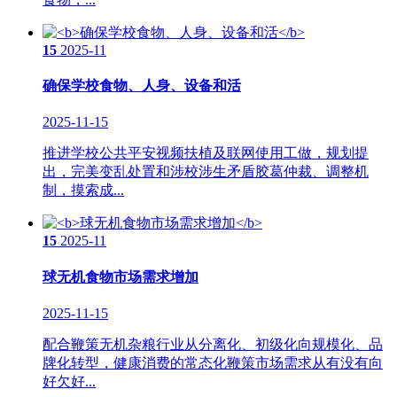
15
2025-11
确保学校食物、人身、设备和活
2025-11-15
推进学校公共平安视频扶植及联网使用工做，规划提
出，完美变乱处置和涉校涉生矛盾胶葛仲裁、调整机
制，摸索成...
15
2025-11
球无机食物市场需求增加
2025-11-15
配合鞭策无机杂粮行业从分离化、初级化向规模化、品
牌化转型，健康消费的常态化鞭策市场需求从有没有向
好欠好...