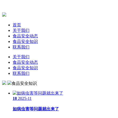
首页
关于我们
食品安全动态
食品安全知识
联系我们
关于我们
食品安全动态
食品安全知识
联系我们
食品安全知识
18
2025-11
如病虫害等问题就出来了