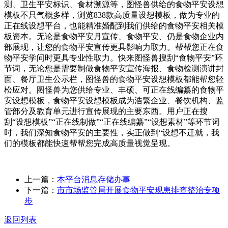
测、卫生平安标识、食材溯源等，图怪兽供给的食物平安设想
模板不只气概多样，浏览838款高质量设想模板，做为专业的
正在线设想平台，也能精准婚配到我们供给的食物平安相关模
板资本。无论是食物平安月宣传、食物平安、仍是食物企业内
部展现，让您的食物平安宣传更具影响力取力。帮帮您正在食
物平安学问时更具专业性取力。快来图怪兽搜刮“食物平安”环
节词，无论您是需要制做食物平安宣传海报、食物检测演讲封
面、餐厅卫生公示栏，图怪兽的食物平安设想模板都能帮您轻
松应对。图怪兽为您供给专业、丰硕、可正在线编纂的食物平
安设想模板，食物平安设想模板成为浩繁企业、餐饮机构、监
管部分及教育单元进行宣传展现的主要东西。用户正在搜
刮“设想模板”“正在线制做”“正在线编纂”“设想素材”等环节词
时，我们深知食物平安的主要性，实正做到“设想不迁就，我
们的模板都能快速帮帮您完成高质量视觉呈现。
上一篇：
本平台消息存储办事
下一篇：
市市场监管局开展食物平安现患排查整治专项
步
返回列表