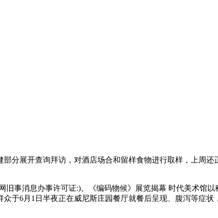
展开查询拜访，对酒店场合和留样食物进行取样，上周还正在批
事消息办事许可证:)。《编码物候》展览揭幕 时代美术馆以科
众于6月1日半夜正在威尼斯庄园餐厅就餐后呈现、腹泻等症状，6