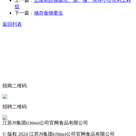
上一篇：
丘陵岗区操纵坑、塘、堰、坝等小型水利工程
组
下一篇：
储存食物要生
返回列表
关于我们
食品安全动态
食品安全知识
联系我们
招商二维码
招聘二维码
江苏J9集团(china)公司官网食品有限公司
© 版权 2024 江苏J9集团(china)公司官网食品有限公司