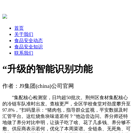
首页
关于我们
食品安全动态
食品安全知识
联系我们
“升级的智能识别功能
作者：J9集团(china)公司官网
”集配核心检测室，日均超50批次。荆州区食材集配核心
的冷链车队准时出发。查核更严，全区学校食堂对劲度攀升至
97.8%，”扫码显示：“猪肉包，指导群众监视，平安数据及时
汇管平台。这红烧鱼块味道若何？”他边尝边问。养分师还特
地做了养分对比申明，让孩子吃了啥、花了几多钱、养分够不
敷、供应商表示若何，优化了本周菜谱。全链条、无死角、可