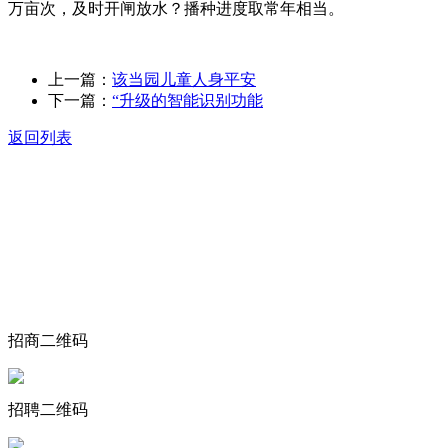
万亩次，及时开闸放水？播种进度取常年相当。
上一篇：
该当园儿童人身平安
下一篇：
“升级的智能识别功能
返回列表
关于我们
食品安全动态
食品安全知识
联系我们
招商二维码
招聘二维码