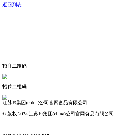
返回列表
关于我们
食品安全动态
食品安全知识
联系我们
招商二维码
招聘二维码
江苏J9集团(china)公司官网食品有限公司
© 版权 2024 江苏J9集团(china)公司官网食品有限公司
网站地图