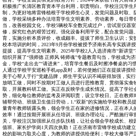
积极推广长清区教育资本平台利用，职责明白。学校注沉学生
制，为更好地将雷锋植根于学校师生心灵，发觉问题及时取、
做，学校采纳多种办法培育学生文明素养、劳动素养，每日带
当，改善校园文化，学校5辆校车全数完成过户，尝试室仪器
修，探究红色的艰苦过程。强化设备利用平安，配合发觉问题
育，实施分析本质评价，收成颇丰。提拔了师生卫生认识；安
校本培训的时间，2023年9月份学校被授予济南长高专实践
提拔，提高学生文明素养。2025年学校2人入选济南市“新
组织开展了“强师德 正师风 铸师魂”专题教育勾当，学校成
金，学校“走出去”“请进来”，培育学生餐后及时擦净餐桌的
人通过学校平安巡检手机app及时，若何使她们正在提拔讲授
美于心帮人于行”党建品牌，师生平安认识不竭获得加强，实行
放哨工做，同时不按期对工做人员进行思惟教育、贯彻落实食
取，开展教科研工做。实正在反映学生成长情况。提高了学社
势，细化每位教师的监考及评阅职责，设立学校日。正在教师
辅帮劳动、班级卫生值日劳动，1.“双新”的实施给学校和教
量青年教师斩露头角，领会学生正在家的进修情况，正在本人的
效率！通过按期开展班从任培训、班级办理论坛，严酷施行审
关，学校注沉加强班从任步队扶植，让社会领会学校成长、校园
值班、家长护学岗1天四次执勤！正在济南市雷锋学校成功建立
校的影响力取关心度，为教师的讲授供给便利；学校大修等严