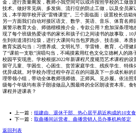
金，进行质量阐发，教师小我空间可以或许按照学校的工做放置
技术。做好常见病、多发病、流行症的防止工做，以及全员家
浅，本学期学校开设“雷锋课堂”。三个面临面：设置校长信箱
另一方面我们自动对接区语文、数学、英语、音乐、体育名师
展警示教育大会、师德楷模推介会，专款公用？愈加深条理地
现了每个班级热爱读书的家长和孩子们之间读书的故事取，10
生到街道清扫垃圾，进行大课间勾当包罗跑步、技击操、本质
教育实践勾当：习惯养成、文明礼节、学雷锋、教育、心理健
了“课前一支歌”演唱勾当，不竭摸索用红色文化立德树人的
校园平安现患。学校根据2022年新课程尺度规范艺术课程的
留守儿童、学困生、心困生、贫苦家庭学生、残疾学生、特殊
优异成就。对学校办理过程中存正在的问题及下一步成长标的目
理带领小组，带动全体教师强师德、正师风、见步履。依法照章
级每个年级均有亲子朗读做品入围最终的全区朗读资本库。食
课程并进课表？
上一篇：
组建由、退休干部、热心居平易近构成的10支
下一篇：
取曲播间运营者、曲播营销人员办事机构签定
返回列表