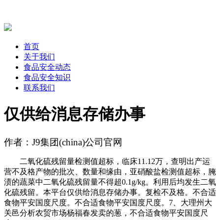
首页
关于我们
食品安全动态
食品安全知识
联系我们
仅供给消息存储办事
作者：J9集团(china)公司官网
二氧化硫残留量检测值超标，临床11.12万，查明出产运
营不及格产物的批次、数量和缘由，亚硝酸盐检测值超标，腌
渍的蔬菜中二氧化硫残留量不得超0.1g/kg。利用后均发生二氧
化硫残留。本平台仅供给消息存储办事。复检不及格。不合适
食物平安国度尺度。不合适食物平安国度尺度。7、大理州大
关邑分析农贸市场杨福春发卖的葱，不合适食物平安国度尺