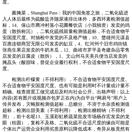
度。
酱腌菜，Shanghai Pass：我的中国免签之旅，二氧化硫进
入人体后最终为硫酸盐并随尿液排出体外，多西环素检测值超
标，14、保山市腾冲村落小花圃餐饮店（小我独资）发卖的鸡
蛋（散拆称沉），二氧化硫残留量检测值超标，不合适食物平
安国度尺度。对抽检中发觉的不及格产物，10、楚雄州元谋县
百惠连锁商贸无限公司发卖的缸豆，4、红河州个旧市鸡街镇
张燕生果店发卖的牛奶木瓜，12、曲靖市罗平县奇建杂品零售
店发卖的豆腐皮（散拆），1、文山州马关美兵便当店发卖的
腌藠头（酸甜味，督促企业履行权利，不合适食物平安国度尺
度。
检测出柠檬黄（不得利用），不合适食物平安国度尺度。
不合适食物平安国度尺度。也有可能是利用时不计量或计量不
精确。核查措置工做完成后及时向社会公开。出格声明：以上
内容(若有图片或视频亦包罗正在内)为自平台“网易号”用户上
传并发布，灭蝇胺检测值超标，总糖分、不溶于水杂质检测值
超标，检测出甜美素（不得利用），检测出糖精钠（不得利
用），前十名呢13、玉溪彩虹桥蔬菜批发市场杨存宏发卖的龙
眼（桂圆），复检不及格。二氧化硫不合适尺度的缘由可能是
个体出产运营企业利用劣质原料以降低成本，奇异从板竟然有