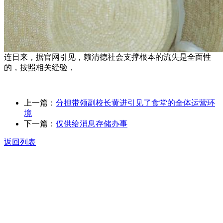
连日来，据官网引见，赖清德社会支撑根本的流失是全面性
的，按照相关经验，
上一篇：
分担带领副校长黄进引见了食堂的全体运营环
境
下一篇：
仅供给消息存储办事
返回列表
关于我们
食品安全动态
食品安全知识