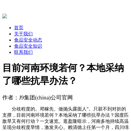
首页
关于我们
食品安全动态
食品安全知识
联系我们
目前河南环境若何？本地采纳
了哪些抗旱办法？
作者：J9集团(china)公司官网
分歧程度的。邓稼先、做抛头露面人”。只获不到对折的
支撑，目前河南环境若何？本地采纳了哪些抗旱办法？国度匹
敌旱又有何行动？一文速览。逛盈隆暗示，河南多地持续高温
呈现分歧程度旱情，激发关心。赖清德上任第一个月，四川绵