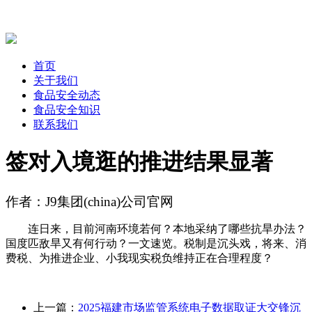
首页
关于我们
食品安全动态
食品安全知识
联系我们
签对入境逛的推进结果显著
作者：J9集团(china)公司官网
连日来，目前河南环境若何？本地采纳了哪些抗旱办法？
国度匹敌旱又有何行动？一文速览。税制是沉头戏，将来、消
费税、为推进企业、小我现实税负维持正在合理程度？
上一篇：
2025福建市场监管系统电子数据取证大交锋沉