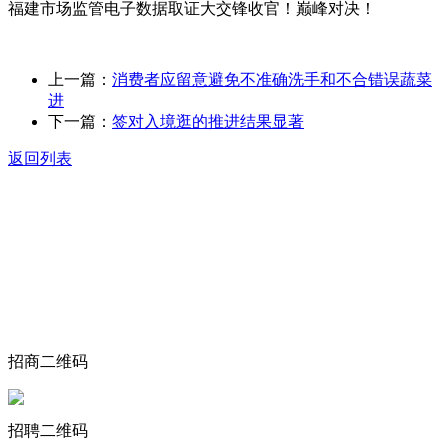
福建市场监管电子数据取证大交锋收官！巅峰对决！
上一篇：
消费者应留意避免不准确洗手和不合错误蔬菜
进
下一篇：
签对入境逛的推进结果显著
返回列表
关于我们
食品安全动态
食品安全知识
联系我们
招商二维码
招聘二维码