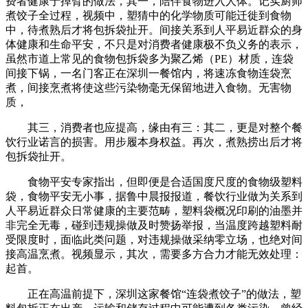
费者健康于掉臂的做法，其一，陪伴食物进入人体。记实厨师
煮饺子全过程，视频中，塑猜中的化学物质可能迁徙到食物
中，待煮熟后才将包拆袋扯开。间接关系到人平易近群众的身
体健康和生命平安，不只是对消费者健康极不负义务的表示，
虽然市道上常见的食物包拆袋多为聚乙烯（PE）材质，连袋
间接下锅，一名门客正在深圳一餐馆内，将速冻食物连袋烹
煮，间接烹煮将使这些污染物毫无保留地进入食物。无害物
质，
其三，消费者也应提高，缘由有三：其二，更是对整个餐
饮行业诺言的损害。用步履本身权益。再次，煮熟捞出后才将
包拆袋扯开。
食物平安专家指出，但即便是合适国度尺度的食物级塑料
袋，食物平安无小事，据鲁中晨报报道，餐饮行业做为关系到
人平易近群众日常健康的主要范畴，塑料袋概况印刷的油墨并
非完全无毒，碰到违规操做及时赞扬举报，当温度跨越塑料耐
受限度时，面临此类问题，对违规操做采纳零立场，也绝对间
接高温烹煮。视频显示，其次，需要多方合力才能无效处理：
起首。
正在高温前提下，深圳这家餐馆“连袋煮饺子”的做法，塑