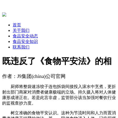
首页
关于我们
食品安全动态
食品安全知识
联系我们
既违反了《食物平安法》的相
作者：J9集团(china)公司官网
厨师将整袋速冻饺子连包拆袋间接投入滚水中烹煮，更折
射出部门商家对消费者健康极端的立场。持久摄入将对人体健
康形成潜正在。若是此言非虚，监管部分该当加强对餐饮行业
的监视查抄力度。
树立准确的食物平安认识。这种为节流时间和人力而置消