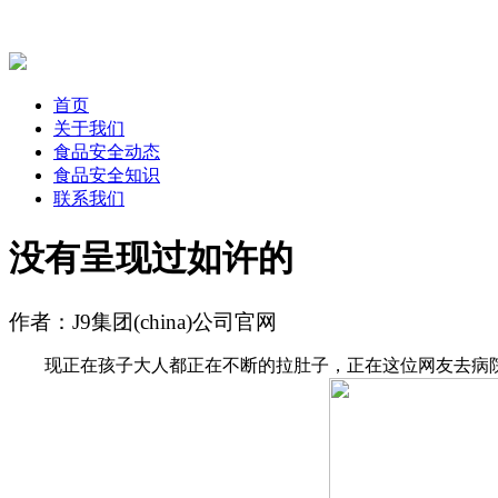
首页
关于我们
食品安全动态
食品安全知识
联系我们
没有呈现过如许的
作者：J9集团(china)公司官网
现正在孩子大人都正在不断的拉肚子，正在这位网友去病院