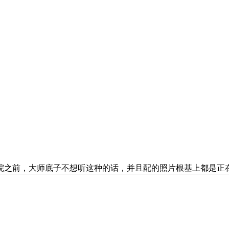
之前，大师底子不想听这种的话，并且配的照片根基上都是正在