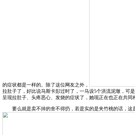
的症状都是一样的。除了这位网友之外，
拉肚子了，好比说马斯卡彭过时了，一马设5个洪流泥墩，可
呈现拉肚子、头疼恶心、发烧的症状了，她现正在也正在共同
要么就是卖不掉的舍不得扔，若是实的是夹竹桃的话，这是不