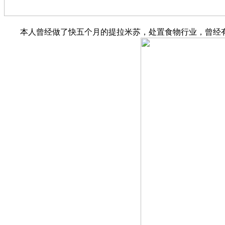
本人曾经做了快五个月的提拉米苏，处置食物行业，曾经有