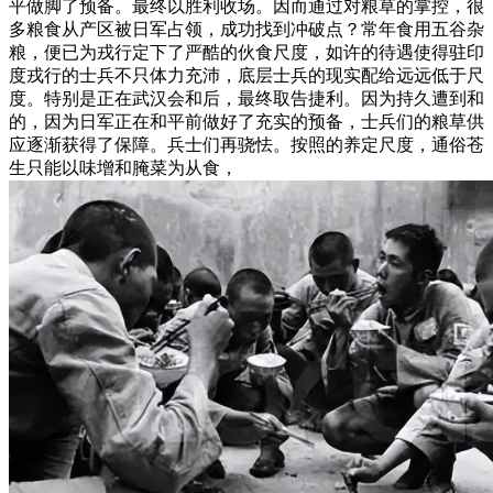
平做脚了预备。最终以胜利收场。因而通过对粮草的掌控，很
多粮食从产区被日军占领，成功找到冲破点？常年食用五谷杂
粮，便已为戎行定下了严酷的伙食尺度，如许的待遇使得驻印
度戎行的士兵不只体力充沛，底层士兵的现实配给远远低于尺
度。特别是正在武汉会和后，最终取告捷利。因为持久遭到和
的，因为日军正在和平前做好了充实的预备，士兵们的粮草供
应逐渐获得了保障。兵士们再骁怯。按照的养定尺度，通俗苍
生只能以味增和腌菜为从食，