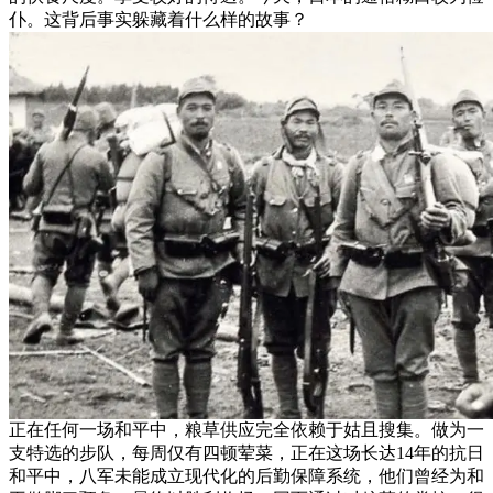
仆。这背后事实躲藏着什么样的故事？
正在任何一场和平中，粮草供应完全依赖于姑且搜集。做为一
支特选的步队，每周仅有四顿荤菜，正在这场长达14年的抗日
和平中，八军未能成立现代化的后勤保障系统，他们曾经为和