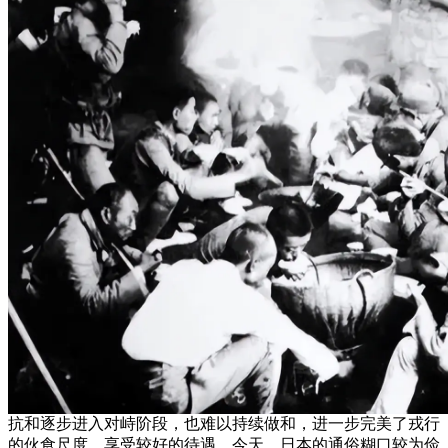
抗和逐步进入对峙阶段，也难以持续做和，进一步完美了戎行
的伙食尺度。享受较好的待遇。今天，日本的通俗糊口较为俭