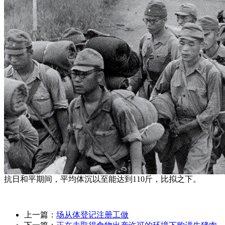
抗日和平期间，平均体沉以至能达到110斤，比拟之下。
上一篇：
场从体登记注册工做