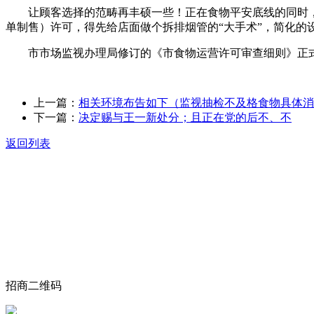
让顾客选择的范畴再丰硕一些！正在食物平安底线的同时，
单制售）许可，得先给店面做个拆排烟管的“大手术”，简化的
市市场监视办理局修订的《市食物运营许可审查细则》正式
上一篇：
相关环境布告如下（监视抽检不及格食物具体消
下一篇：
决定赐与王一新处分；且正在党的后不、不
返回列表
关于我们
食品安全动态
食品安全知识
联系我们
招商二维码