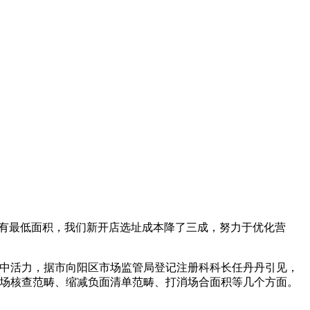
再有最低面积，我们新开店选址成本降了三成，努力于优化营
中活力，据市向阳区市场监管局登记注册科科长任丹丹引见，
现场核查范畴、缩减负面清单范畴、打消场合面积等几个方面。