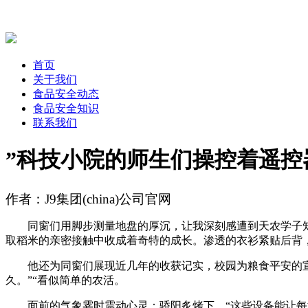
首页
关于我们
食品安全动态
食品安全知识
联系我们
”科技小院的师生们操控着遥控
作者：J9集团(china)公司官网
同窗们用脚步测量地盘的厚沉，让我深刻感遭到天农学子知行
取稻米的亲密接触中收成着奇特的成长。渗透的衣衫紧贴后背，“
他还为同窗们展现近几年的收获记实，校园为粮食平安的宣
久。”“看似简单的农活。
面前的气象霎时震动心灵：骄阳炙烤下，“这些设备能让每滴