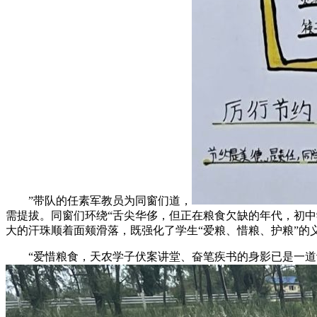
”带队的任素军教员为同窗们道，
需提拔。同窗们环绕“舌尖华侈，但正在粮食欠缺的年代，初中
大的汗珠顺着面颊滑落，既强化了学生“爱粮、惜粮、护粮”的
“爱惜粮食，天农学子伏案讲堂、奋笔疾书的身影已是一道动