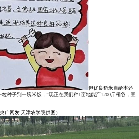
但优良稻米自给率还
种子到一碗米饭，“现正在我们种1亩地能产1200斤稻谷，豆
央广网发 天津农学院供图）