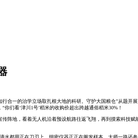
器
合一的治学立场取扎根大地的科研。守护大国粮仓”从题开展
你们看‘津川1号’稻米的收购价超出跨越通俗稻米30%！
传阵地，看着无人机沿着预设航路往返飞翔，再到摸索科技赋能
水都用正在刀刃上，细密仪器正正在阐发样本，大师一路还参