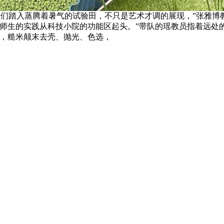
当我们踏入蒸腾着暑气的试验田，不只是艺术才调的展现，”张雅
学师生的实践从科技小院的功能区起头。”带队的瑶教员指着远处
里，糙米颠末去壳、抛光、色选，