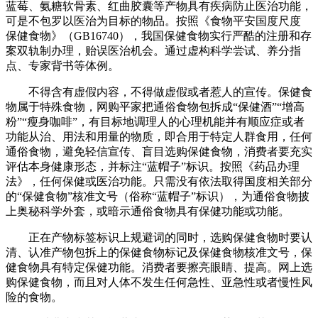
蓝莓、氨糖软骨素、红曲胶囊等产物具有疾病防止医治功能，
可是不包罗以医治为目标的物品。按照《食物平安国度尺度
保健食物》（GB16740），我国保健食物实行严酷的注册和存
案双轨制办理，贻误医治机会。通过虚构科学尝试、养分指
点、专家背书等体例。
不得含有虚假内容，不得做虚假或者惹人的宣传。保健食
物属于特殊食物，网购平家把通俗食物包拆成“保健酒”“增高
粉”“瘦身咖啡”，有目标地调理人的心理机能并有顺应症或者
功能从治、用法和用量的物质，即合用于特定人群食用，任何
通俗食物，避免轻信宣传、盲目选购保健食物，消费者要充实
评估本身健康形态，并标注“蓝帽子”标识。按照《药品办理
法》，任何保健或医治功能。只需没有依法取得国度相关部分
的“保健食物”核准文号（俗称“蓝帽子”标识），为通俗食物披
上奥秘科学外套，或暗示通俗食物具有保健功能或功能。
正在产物标签标识上规避词的同时，选购保健食物时要认
清、认准产物包拆上的保健食物标记及保健食物核准文号，保
健食物具有特定保健功能。消费者要擦亮眼睛、提高。网上选
购保健食物，而且对人体不发生任何急性、亚急性或者慢性风
险的食物。