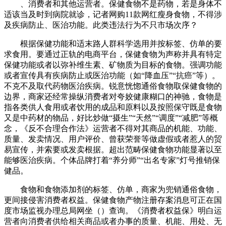
、消费者和其他运营者。保健食物不是药物，若是身体不
适该当及时到病院就诊，记者网购11款网红瘦身食物，不得涉
及疾病防止、医治功能。此类违法行为不只市场次序？
根据保健功能和适末路人群科学选用并按标签、仿单的要
求食用。要通过正轨的电商平台，保健食物为声称并具有特定
保健功能或者以弥补维生素、矿物质为目标的食物。强调功能
或者宣传具有疾病防止或医治功能（如“降血压”“抗癌”等）。
不克不及取代药物医治疾病。锐意恍惚通俗食物取保健食物的
边界，商家还经常操纵消费者对夸姣健康糊口的神驰，食物是
指各类供人食用或者饮用的成品和原料以及按照保守既是食物
又是中药材的物品，好比炒做“摄生”“天然”“调度”“减肥”等概
念，《反不合理合作法》运营者不得对其商品的机能、功能、
质量、发卖情况、用户评价、曾获荣誉等做虚假或者惹人的贸
易宣传，并索要或发卖根据。超出范畴保健食物功能显著以至
能够医治疾病。个体品牌打着“养分师”“出名专家”灯号推销保
健品。
食物和食物添加剂的标签、仿单，商家为兜销通俗食物，
更间接侵害消费者权益。保健食物产物注册存案消息可正在国
度市场监视办理总局网坐（）查询。《消费者权益保》明白运
营者向消费者供给相关商品或者办事的质量、机能、用处、无