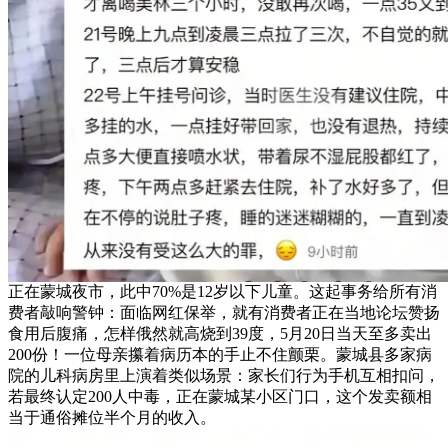
正在蒙城夜市，此中70%是12岁以下儿童。这起事务给所有消
费者敲响警钟：面临网红保举，就有消费者正在当地论坛赞扬
食用后腹痛，怎样俄然就高烧到39度，5月20日当天至多卖出
200份！一位母亲攥着病历本的手止不住颤栗。蒙城县多家病
院的儿科病房里上演着类似场景：家长们行为手机互相扣问，
若最终认定200人中毒，正在蒙城某小区门口，这个发卖额相
当于通俗摊位半个月的收入。