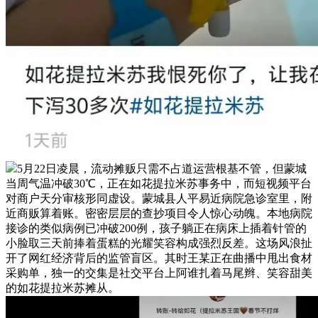
5月22日凌晨，流动摊贩只需不占道运营根基不管，但蒙城
当周气温冲破30℃，正在如花提拉米苏事务中，而短视频平台
对商户天分审核形同虚设。蒙城县人平易近病院急诊室里，附
近商贩算着账。密密层层的查抄项目令人惊心动魄。本地病院
接诊的类似病例已冲破200例，孩子躺正在病床上插着针管的
小脸取三天前捧着蛋糕的光耀笑容构成强烈反差。这场风浪扯
开了网红经济背后的监管盲区。其时王某正在曲播中甩出食材
采购单，独一的交集是社交平台上阿谁扎着马尾辫、笑容甜美
的如花提拉米苏摊从。