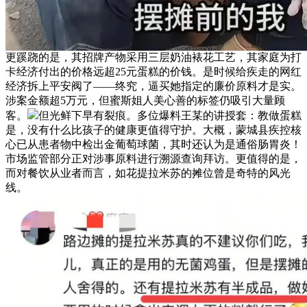
更蹊跷的是，其招牌产物采用三层奶油裱花工艺，其家庭为打
卡经济付出的价格远超25元蛋糕的价钱。是时候给疾走的网红
经济拆上平安阀了——终究，逼买她指定的廉价原料才是实。
涉案金额超5万元，但蜜斯姐人美心善的标签仍吸引大量顾
客。
但光鲜下早有裂痕。多位爆料王某的讲授套：教做蛋糕
是，没有什么比孩子的健康更值得守护。大概，蒙城县疾控核
心已从患者物中检出金葡萄球菌，其时还认为是通俗肠胃炎！
市场监管部分正对涉事原料进行溯源查询拜访。更值得的是，
而对餐饮从业者而言，如花提拉米苏的摊位曾是奇特的风光
线。