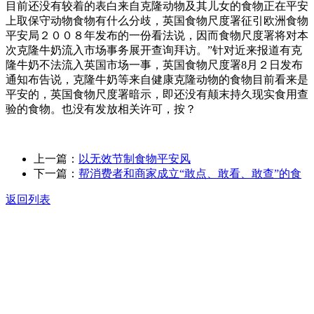
目前还没有较着的表白来自克隆动物及其儿女的食物正在平安
上取保守动物食物有什么分歧，英国食物尺度署征引欧洲食物
平安局２００８年发布的一份看法说，因而食物尺度署将对本
次克隆牛奶流入市场事务展开查询拜访。”针对近来报道有克
隆牛奶不法流入英国市场一事，英国食物尺度署8月２日发布
通知布告说，克隆牛奶等来自健康克隆动物的食物目前看来是
平安的，英国食物尺度署暗示，即还没有颠末持久现实食用查
验的食物。也没有发放相关许可，按？
上一篇：
以无效节制食物平安风
下一篇：
帮消费者和商家成立“敢点、敢看、敢查”的食
返回列表
关于我们
食品安全动态
食品安全知识