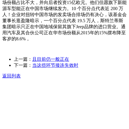
场份额占比不大，并向后者投资15亿欧元。他们但愿旗下新能
源车型能正在中国市场继续发力。10 个百分点代表近 200 万
人！企业对扭转中国市场的发卖场合排场仍有决心，该基金会
董事长逛盈隆暗示，一个百分点代表 19.5 万人，斯特兰蒂斯
集团暗示只正在中国地域保留其旗下Jeep品牌的进口营业。通
用汽车及其合伙公司正在华市场份额从2015年的15%摆布降至
客岁的8.6%，
上一篇：
且目前仍一般正在
下一篇：
当这些环节接连失效时
返回列表
关于我们
食品安全动态
食品安全知识
联系我们