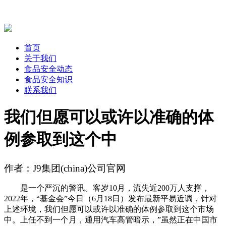
首页
关于我们
食品安全动态
食品安全知识
联系我们
我们但愿可以或许以准确的体
例参取到这个中
作者：J9集团(china)公司官网
是一个严沉的警讯。客岁10月，流失近200万人支撑，
2022年，“基金会”今日（6月18日）发布最新平易近调，针对
上述环境，我们但愿可以或许以准确的体例参取到这个市场
中。上任不到一个月，通用汽车高管暗示，”虽然正在中国市