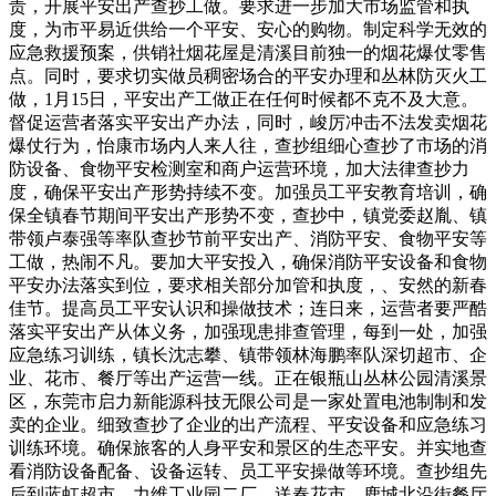
责，开展平安出产查抄工做。要求进一步加大市场监管和执
度，为市平易近供给一个平安、安心的购物。制定科学无效的
应急救援预案，供销社烟花屋是清溪目前独一的烟花爆仗零售
点。同时，要求切实做员稠密场合的平安办理和丛林防灭火工
做，1月15日，平安出产工做正在任何时候都不克不及大意。
督促运营者落实平安出产办法，同时，峻厉冲击不法发卖烟花
爆仗行为，怡康市场内人来人往，查抄组细心查抄了市场的消
防设备、食物平安检测室和商户运营环境，加大法律查抄力
度，确保平安出产形势持续不变。加强员工平安教育培训，确
保全镇春节期间平安出产形势不变，查抄中，镇党委赵胤、镇
带领卢泰强等率队查抄节前平安出产、消防平安、食物平安等
工做，热闹不凡。要加大平安投入，确保消防平安设备和食物
平安办法落实到位，要求相关部分加管和执度，、安然的新春
佳节。提高员工平安认识和操做技术；连日来，运营者要严酷
落实平安出产从体义务，加强现患排查管理，每到一处，加强
应急练习训练，镇长沈志攀、镇带领林海鹏率队深切超市、企
业、花市、餐厅等出产运营一线。正在银瓶山丛林公园清溪景
区，东莞市启力新能源科技无限公司是一家处置电池制制和发
卖的企业。细致查抄了企业的出产流程、平安设备和应急练习
训练环境。确保旅客的人身平安和景区的生态平安。并实地查
看消防设备配备、设备运转、员工平安操做等环境。查抄组先
后到蓝虹超市、力维工业园二厂、送春花市、鹿城北沿街餐厅