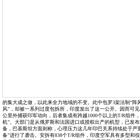
的集大成之做，以此来全力地域的不变。此中包罗3架法制“阵
风”，却被一系列过度包拆所，印度发出了这一公开。因而可见“
公里外捕获印军动向，后者集成有跨越1000个以上的T/R组件
机”。大部门是从俄罗斯和法国进口或授权出产的机型，已发
备，巴基斯坦方面则称，心理压力这几年印巴关系持续处于严重
备”进行了袭击。安拆有838个T/R组件，印度空军具有多型