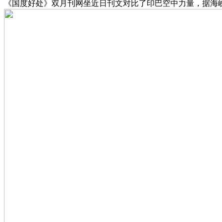
《国度好处》双月刊网坐近日刊文对比了印巴空中力量，据海峡