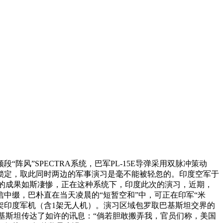
阵风”SPECTRA系统，巴军PL-15E导弹采用双脉冲策动
锁定，取此同时两边的军事演习是毫不能被轻忽的。印度空军于
。而狙击的成果如斯凄惨，正在这种系统下，印度此次的演习，近期，
中缀，巴朴直在当天凌晨的“短暂空和”中，可正在印军“米
”击落了6架印度军机（含1架无人机）。演习区域包罗取巴基斯坦交界的
向巴基斯坦传达了如许的讯息：“倘若胆敢搬弄我，官员们称，美国