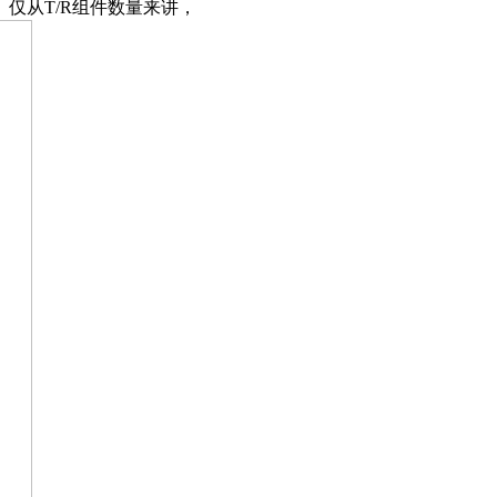
仅从T/R组件数量来讲，