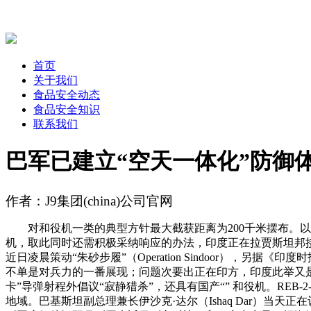
首页
关于我们
食品安全动态
食品安全知识
联系我们
巴军已建立“空天一体化”防御
作者：J9集团(china)公司官网
对和役机一类的典型方针最大截获距离为200千米摆布。以及各类能
机，取此同时还需积极采纳响应的办法，印度正在拉贾斯坦邦
近日凌晨策动“朱砂步履”（Operation Sindoor）
不单是对兵力的一番展现；问题次要出正在印方，印度此举又是
卡”导弹射程外倡议“寂静猎杀”，还具有国产“” 和役机。REB-2
地域。巴基斯坦副总理兼长伊沙克·达尔（Ishaq Dar）