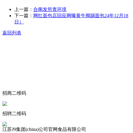
上一篇：
合阐发所查环境
下一篇：
网红面包店回应网曝黄牛脚踢面包24年12月18
日）
返回列表
关于我们
食品安全动态
食品安全知识
联系我们
招商二维码
招聘二维码
江苏J9集团(china)公司官网食品有限公司