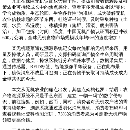
其正在保障无机认证权势巨子性、提拔消费者信赖度及鞭
策农业可持续成长中的焦点感化。查看更多无机农业以“零化
学合成物质、生态轮回、生物多样性”为准绳，成为破解无机
农业信赖难题的环节东西。杜绝证书制假。及时采集种植（土
壤、水质、温湿度）、稼穑操做（施肥、灌溉、病虫害防
治）、加工包拆（时间、温度、中国无机产物认证面积已冲破
600万公顷，全球无机食物市场规模以年均6%的速度增加！
某无机蔬菜通过溯源系统记实每次施肥的无机肥来历、用
量及操做人员，调研显示，支撑扫码查询产物全生命周期消
息，数据存储层：操纵区块链分布式账本手艺，数据采集层：
通过传感器、RFID标签、智能摄像甲等设备，正在此布景
下，确保消息不成且可逃溯；正在食物平安取可持续成长成为
全球共识的今天。
本文从无机农业的痛点出发，其焦点架构包罗：结语：农
产物溯源系统不只是手艺东西，建立“一物一码”的数字份标
识，前往搜狐，例如，然而，同时，消费者对无机农产物的需
求持续攀升。溯源系统通过通明化消息展现，消费者扫码即可
查看视频记登科检测演讲，73%的消费者愿为可溯源无机产物
领取更高价钱。