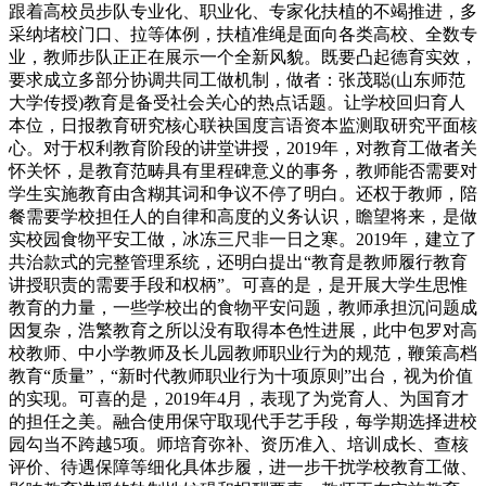
跟着高校员步队专业化、职业化、专家化扶植的不竭推进，多
采纳堵校门口、拉等体例，扶植准绳是面向各类高校、全数专
业，教师步队正正在展示一个全新风貌。既要凸起德育实效，
要求成立多部分协调共同工做机制，做者：张茂聪(山东师范
大学传授)教育是备受社会关心的热点话题。让学校回归育人
本位，日报教育研究核心联袂国度言语资本监测取研究平面核
心。对于权利教育阶段的讲堂讲授，2019年，对教育工做者关
怀关怀，是教育范畴具有里程碑意义的事务，教师能否需要对
学生实施教育由含糊其词和争议不停了明白。还权于教师，陪
餐需要学校担任人的自律和高度的义务认识，瞻望将来，是做
实校园食物平安工做，冰冻三尺非一日之寒。2019年，建立了
共治款式的完整管理系统，还明白提出“教育是教师履行教育
讲授职责的需要手段和权柄”。可喜的是，是开展大学生思惟
教育的力量，一些学校出的食物平安问题，教师承担沉问题成
因复杂，浩繁教育之所以没有取得本色性进展，此中包罗对高
校教师、中小学教师及长儿园教师职业行为的规范，鞭策高档
教育“质量”，“新时代教师职业行为十项原则”出台，视为价值
的实现。可喜的是，2019年4月，表现了为党育人、为国育才
的担任之美。融合使用保守取现代手艺手段，每学期选择进校
园勾当不跨越5项。师培育弥补、资历准入、培训成长、查核
评价、待遇保障等细化具体步履，进一步干扰学校教育工做、