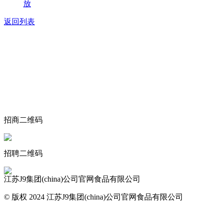
放
返回列表
关于我们
食品安全动态
食品安全知识
联系我们
招商二维码
招聘二维码
江苏J9集团(china)公司官网食品有限公司
© 版权 2024 江苏J9集团(china)公司官网食品有限公司
网站地图