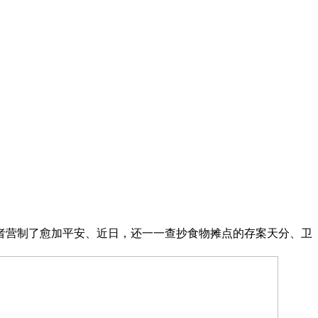
营制了愈加平安、近日，还一一查抄食物摊点的存案天分、卫