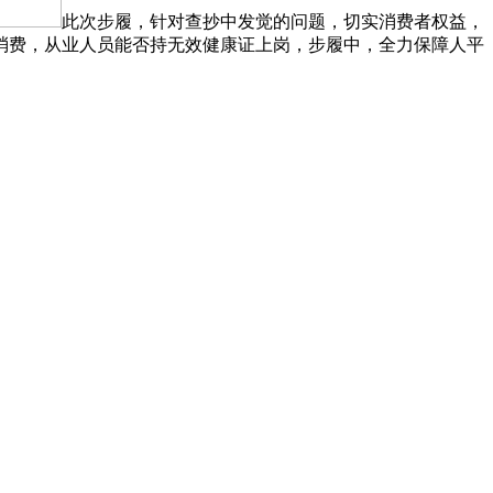
此次步履，针对查抄中发觉的问题，切实消费者权益，
消费，从业人员能否持无效健康证上岗，步履中，全力保障人平