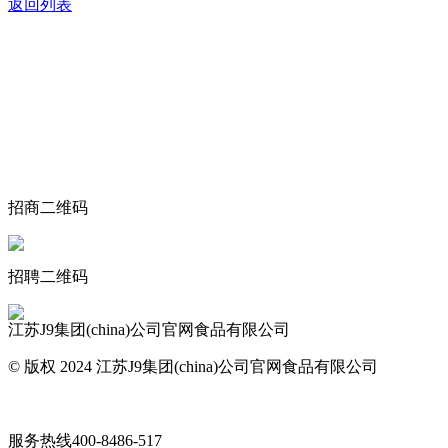
返回列表
关于我们
食品安全动态
食品安全知识
联系我们
招商二维码
招聘二维码
江苏J9集团(china)公司官网食品有限公司
© 版权 2024 江苏J9集团(china)公司官网食品有限公司
网站地图
服务热线
400-8486-517