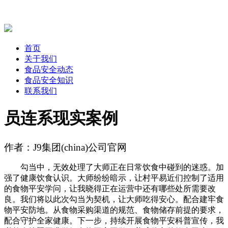
首页
关于我们
食品安全动态
食品安全知识
联系我们
员连系现实案例
作者：J9集团(china)公司官网
勾当中，无效处理了大师正在日常饮食中碰到的迷惑。加
强了健康饮食认识。大师纷纷暗示，让村平易近们控制了适用
的食物平安学问，让我晓得正在运营中还有哪些处所需要改
良。我们将以此次勾当为契机，让大师吃得安心。配合建牢食
物平安防地。从食物采购渠道的规范、食物储存前提的要求，
配合守护全家健康。下一步，持续开展食物平安科普宣传，我