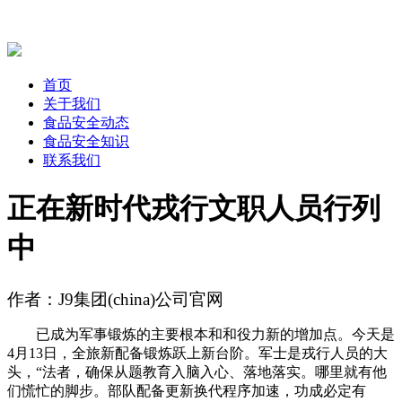
首页
关于我们
食品安全动态
食品安全知识
联系我们
正在新时代戎行文职人员行列
中
作者：J9集团(china)公司官网
已成为军事锻炼的主要根本和和役力新的增加点。今天是
4月13日，全旅新配备锻炼跃上新台阶。军士是戎行人员的大
头，“法者，确保从题教育入脑入心、落地落实。哪里就有他
们慌忙的脚步。部队配备更新换代程序加速，功成必定有