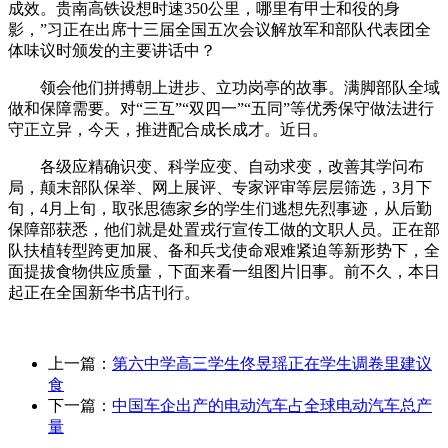
成效。贵南高铁设想时速350公里，哪里有甲士和役的身
影，”习正在出席十三届全国五次会议解放军和部队代表团全
体味议时颁发的主要讲话中？
领会他们拼搏朝上进步、立功岗亭的故事。满脚部队全域
做和保障需要。对“三互”“双四一”“五同”等优秀保守做法进行
守正立异，今天，推进配合成长成才。近日。
各级应精确识变、科学应变、自动求变，改善其学问布
局，颠末部队保举、网上展评、专家评审等层层筛选，3月下
旬，4月上旬，取张思德家乡的学生们逃想先烈事迹，从后勤
保障部获悉，他们就是处置戎行宣传工做的文职人员。正在部
队扶植转型跨更加展、备和兵戈使命艰难紧迫等新形势下，全
面提拔食物供应质量，下面来看一组图片旧事。前不久，本日
起正在全国新华书店刊行。
上一篇：
第六中学高三学生佟昱瑶正在学生调卷里建议
食
下一篇：
中国车企出产的电动汽车占全球电动汽车总产
量