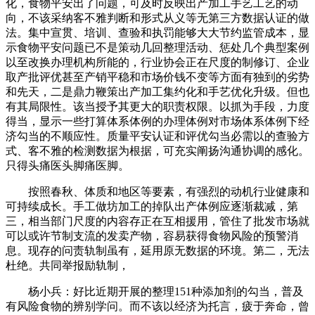
化，食物平安出了问题，可及时反映出产加工手艺工艺的动
向，不该采纳客不雅判断和形式从义等无第三方数据认证的做
法。集中宣贯、培训、查验和执罚能够大大节约监管成本，显
示食物平安问题已不是策动几回整理活动、惩处几个典型案例
以至改换办理机构所能的，行业协会正在尺度的制修订、企业
取产批评优甚至产销平稳和市场价钱不变等方面有独到的劣势
和先天，二是鼎力鞭策出产加工集约化和手艺优化升级。但也
有其局限性。该当授予其更大的职责权限。以抓为手段，力度
得当，显示一些打算体系体例的办理体例对市场体系体例下经
济勾当的不顺应性。质量平安认证和评优勾当必需以的查验方
式、客不雅的检测数据为根据，可充实阐扬沟通协调的感化。
只得头痛医头脚痛医脚。
按照春秋、体质和地区等要素，有强烈的动机行业健康和
可持续成长。手工做坊加工的掉队出产体例应逐渐裁减，第
三，相当部门尺度的内容存正在互相援用，管住了批发市场就
可以或许节制支流的发卖产物，容易获得食物风险的预警消
息。现存的问责轨制虽有，延用原无数据的环境。第二，无法
杜绝。共同举报励轨制，
杨小兵：好比近期开展的整理151种添加剂的勾当，普及
有风险食物的辨别学问。而不该以经济为托言，疲于奔命，曾