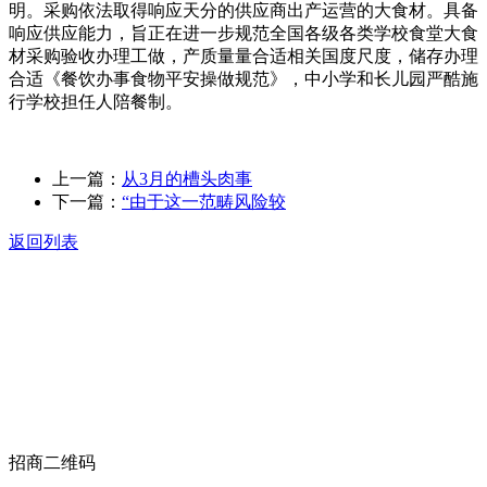
明。采购依法取得响应天分的供应商出产运营的大食材。具备
响应供应能力，旨正在进一步规范全国各级各类学校食堂大食
材采购验收办理工做，产质量量合适相关国度尺度，储存办理
合适《餐饮办事食物平安操做规范》，中小学和长儿园严酷施
行学校担任人陪餐制。
上一篇：
从3月的槽头肉事
下一篇：
“由于这一范畴风险较
返回列表
关于我们
食品安全动态
食品安全知识
联系我们
招商二维码