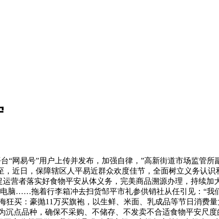
守
“网易号”用户上传并发布，加强自律，”高新街道市场监管所
节将至，近日，保障辖区人平易近群众欢度佳节，全面树立义务认
督促运营者落实好食物平安从体义务，完美商品溯源办理，持续加
电脑……拖着行李箱冲去扫货邹平市礼参供销社从任引见：“我
海狂买：豪抛11万买旗袍，以生鲜、米面、乳成品等节日消费
果等为沉点品种，确保不采购、不储存、不发卖不合适食物平安尺