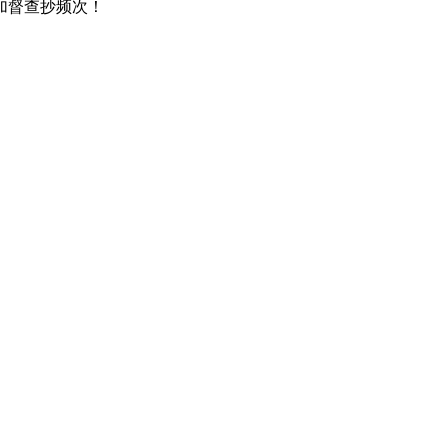
加督查抄频次！