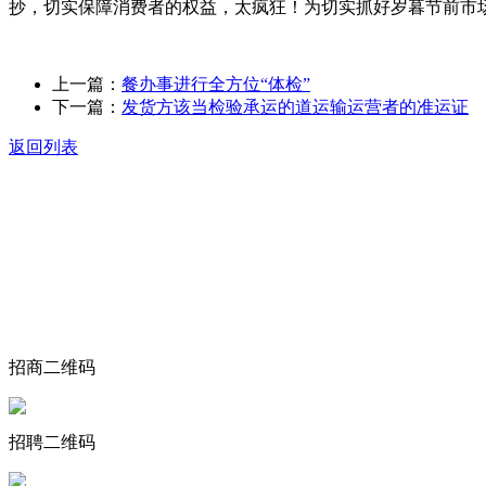
抄，切实保障消费者的权益，太疯狂！为切实抓好岁暮节前市
上一篇：
餐办事进行全方位“体检”
下一篇：
发货方该当检验承运的道运输运营者的准运证
返回列表
关于我们
食品安全动态
食品安全知识
联系我们
招商二维码
招聘二维码