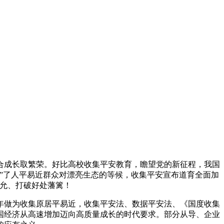
成长取繁荣。好比高校收集平安教育，瞻望党的新征程，我国
”了人平易近群众对漂亮生态的等候，收集平安宣布道育全面加
公允、打破好处藩篱！
做为收集原居平易近，收集平安法、数据平安法、《国度收集
国经济从高速增加迈向高质量成长的时代要求。部分从导、企业