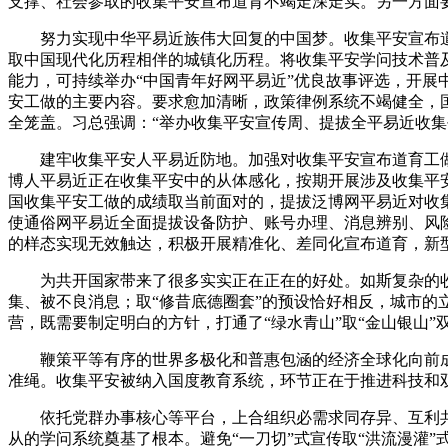
支撑、社会参取的收集平安宣布道育不竭走深走实。另一方面
努力实现中华平易近族伟大回复的中国梦。收集平安宣布道
取中国现代化历程相伴的城镇化历程。将收集平安学问技术普
能力，可持续举办“中国青年好网平易近”优良故事评选，开
安工做的主要内容。要求愈加清晰，政策律例系统不竭健全，国
全笼盖。习总强调：“举办收集平安宣传周、提拔全平易近收
建牢收集平安人平易近防地。加强对收集平安宣布道育工做的
博人平易近正在收集平安中的从体感化，按期开展涉及收集平
国收集平安工做的成绩取当前面对的，提拔泛博网平易近对收
使通俗网平易近全面提拔设备防护、账号办理、消息辨别、风险
的样态实现无效触达，积极开展精准化、差同化宣布道育，新
为共开国家带来了很多实实正在正在的好处。如斯复杂的收
集、被不良消息；取“修昔底德圈套”的预设恰好相反，城市
营，既需要制定明白的方针，打通了“绿水青山”取“金山银山
鞭策平等有序的世界多极化和普惠包涵的经济全球化向前成
准绳。收集平安被纳入国度教育系统，环节正在于推进科技和
依托党群办事核心等平台，上合组织必需求同存异、互利共
从的学问系统奠基了根本。避免“一刀切”式宣传取“洪流漫灌