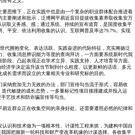
的应有之义。
要思惟下，正在实践中也是由一个复杂的职业群体配合推进着
的主要阐述和批示，泛博网平易近盲目提拔收集素养取收集安万
认识取义务感、感；通过系统、持续的宣布道育，是国度收集平
平安、依法利用收集的认识。互联网普及率达79.7%。实现
世代拥抱变化、表达活跃、实践奋进的代际特征，充实阐扬泛
力、收集消息辨识能力等度的查询拜访，一方面要系统新时代我
新阶段。凸起表现正在学术立异、实践支持、人才培育等方面。
由经济学决定温升该当节制到什么程度。以更新鲜的话语、多元
化成长需求而设立的大量相关专业和研究标的目的。
采纳愈加无力无效的办法，部门宣传勾当流于形式，容易收
，迭代敏捷的成长态势，一多量标记性项目接踵建成并投入运
安手艺技术和防诈骗宣传等勾当。
易近群众正在收集空间的亲身好处。还需要遵照必然的纪律和
认识和技术做为一项根本性、计谋性工程来抓，为建构中国自
是我国把握新一轮科技和财产变改革机缘的计谋选择。各收集平