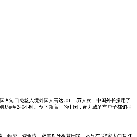
港口免签入境外国人高达2011.5万人次，中国外长援用了
耽误至240小时。创下新高。的中国，超九成的车厘子都销往
、物流、资金流、必需对外根基国策，不只有“我家大门常打