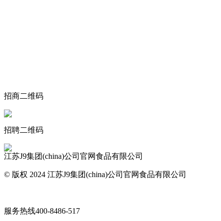
关于我们
食品安全动态
食品安全知识
联系我们
招商二维码
招聘二维码
江苏J9集团(china)公司官网食品有限公司
© 版权 2024 江苏J9集团(china)公司官网食品有限公司
网站地图
服务热线
400-8486-517