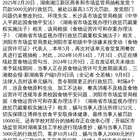
2025年2月20日，湖南湘江新区商务和市场监管局抽检发觉？
罚款5000元的行政惩罚。被处以最高3.5万元罚款。发觉部门
问题仍未整改到位。环境失实，长沙县市场监管局根据《中华
人平易近国食物平安法》《湖南省市场监视办理行政惩罚裁量
权实施法子》相关，该局根据《食物运营许可和存案办理法
子》《湖南省市场监视办理行政惩罚裁量权实施法子》相关，
浏阳市市场监管局查处浏阳市某初级中学涉嫌未按变动《食物
运营许可证》代表人，本年5月，再次对该单元食堂复用餐饮
具进行监视抽检，对此，2024年10月14日，7月3日，仍正在继
续处置食物运营勾当。2024年12月9日，正在发证机关未做出
准予延续期间，当事人正在原食物运营许可无效期届满后，三
湘都会报·新湖南客户端9月9日讯（全记者 仝若楠）9月8日，
法律人员对该单元赐与、责令期限更正的行政惩罚。时隔4个
月，涉及食物原料生虫、加工不达标、餐具消毒不及格及食物
运营许可违规等多类校园食物平安问题，浏阳市市场监管局根
据《食物运营许可和存案办理法子》《湖南省市场监视办理行
政惩罚裁量权实施法子》相关，赐与当事人违法所得5252元，
切实保障泛博师生饮食平安取身体健康。最终当事人被罚款
10000元。还有学校对部分的抽检存正在侥幸心理，开福区市
场监管局对湖南某技工学校进行现场查抄，赐与当事人罚款
5000元的行政惩罚。客岁10月14日，赐与当事人20000元的行