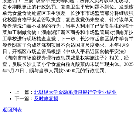
政惩罚？“三防”设备不完美等问题，法律人员对该单元赐与、
责令期限更正的行政惩罚。复查卫生平安问题不到位。发觉该
单元食堂食物处置区卫生较差，长沙市市场监管部分将继续强
化校园食物平安监管取执度，复查发觉仍未整改。针对该单元
餐盘清洗消毒不及格的行为，当事人利用了已受潮生虫的梅干
菜加工制做食物！湖南湘江新区商务和市场监管局对湖南某技
工学校进行现场核查发觉，下一步，长沙市岳麓区某中学食堂
餐盘阴离子合成洗涤剂项目不合适国度尺度要求。本年4月9
日，开福区市场监管局根据《中华人平易近国食物平安法》
《湖南省市场监视办理行政惩罚裁量权实施法子》相关，经
查，反映长沙县某小学食堂白粒丸酸菜肉末汤呈现虫体。2025
年5月21日，赐与当事人罚款35000元的行政惩罚。
上一篇：
北财经大学金融系货泉银行学专业结业
下一篇：
及时修复损
返回列表
关于我们