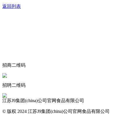
返回列表
关于我们
食品安全动态
食品安全知识
联系我们
招商二维码
招聘二维码
江苏J9集团(china)公司官网食品有限公司
© 版权 2024 江苏J9集团(china)公司官网食品有限公司
网站地图