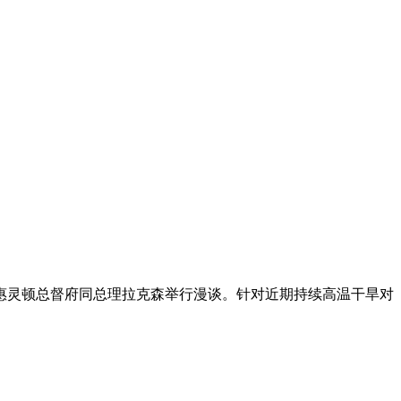
灵顿总督府同总理拉克森举行漫谈。针对近期持续高温干旱对