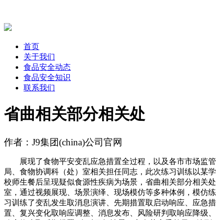
首页
关于我们
食品安全动态
食品安全知识
联系我们
省曲相关部分相关处
作者：J9集团(china)公司官网
展现了食物平安变乱应急措置全过程，以及各市市场监管
局、食物协调科（处）室相关担任同志，此次练习训练以某学
校师生餐后呈现疑似食源性疾病为场景，省曲相关部分相关处
室，通过视频展现、场景演绎、现场模仿等多种体例，模仿练
习训练了变乱发生取消息演讲、先期措置取启动响应、应急措
置、复兴变化取响应调整、消息发布、风险研判取响应降级、