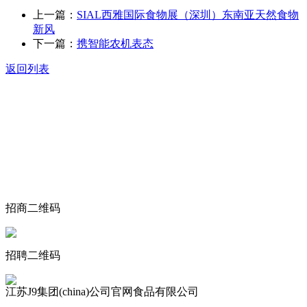
上一篇：
SIAL西雅国际食物展（深圳）东南亚天然食物
新风
下一篇：
携智能农机表态
返回列表
关于我们
食品安全动态
食品安全知识
联系我们
招商二维码
招聘二维码
江苏J9集团(china)公司官网食品有限公司