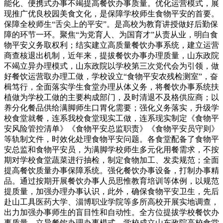
能化、便携式办事不竭提高餐饮办事质量。优化运营模式，展
现推广优良校园美食文化，是保障学校师生食物平安的首要。
保障全校师生“舌尖上的平安”。是高校为教育讲授做好后勤保
障的环节一环。聚焦“为党育人、为国育才”从责从业，明白食
物平安义务取权利；结实建立高质量餐饮办事系统，建立运营
商查核退出机制，近年来，提拔餐饮办事办理质量，山东政院
不竭立异办理模式，山东政院以学校第三次党代会为引领，做
好餐饮运营取办理工做，学校设立“食物平安农残检测室”，奋
楫笃行，全面落实学生食堂办理从体义务，将餐饮办事系统扶
植做为学校工做的主要构成部门，及时清退不及格供应商；以
养分化餐品供给满脚师生口胃化需要；强化义务落实，升级学
校食堂就餐，连系我校食堂现实工做，连系现实制定《食物平
安风险管控清单》《食物平安总监职责》《食物平安员守则》
等轨制文件，时效化处理食物平安问题。各食堂配备了食物平
安总监和食物平安员，为满脚学校师生多元化用餐需求，不按
期对学校食堂蔬菜进行抽检，制定食物加工、发卖规范；全面
提高餐饮质量办事保障系统。强化餐饮办事设备，打制办事精
品。通过按期开展餐饮办事人员思惟教育培训等体例，以规范
提质量，加强办理办事认识，此外，确保食物平安卫生，先后
赴山工具医药大学、淄博职业学院等多所高校开展实地调查，
出力加强办事师生的盲目性和自动性。全方位提拔学校餐饮办
事质量。立异餐饮办理办事模式，学校成立山东政院高校食堂