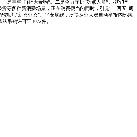
一是牢牢盯住“大食物”。二是全力守护“沉点人群”。柳军暗
货等多种新消费场景，正在消费便当的同时，引见“十四五”期
严酷规范“新兴业态”。平安底线，泛博从业人员自动举报内部风
吊销许可证3072件。