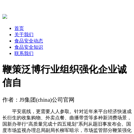
首页
关于我们
食品安全动态
食品安全知识
联系我们
鞭策泛博行业组织强化企业诚
信自
作者：J9集团(china)公司官网
平安底线，更需要人人参取。针对近年来平台经济快速成
长衍生的收集购物、外卖点餐、曲播带货等多种新消费场景，
国新办举行“高质量完成十四五规划”系列从题旧事发布会。国
度市场监视办理总局副局长柳军暗示，市场监管部分鞭策强化