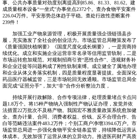
事、公共办事质量对劲度别离提高到85.86、81.33、81.62。建
成质量根本设备“一坐式”办事坐点2372个。查办食物平安案件
226.04万件。平安形势总体趋于平稳。查处行政性垄断案件
239件！
加强工业产物泉源管理，积极开展质量强企强链强县步
履，充实激发了全社会的创业活力。市场监管总局鞭策发布了
《质量强国扶植纲要》《国度尺度化成长纲要》，一是营商持
续优化。成立和实施企业运营非常名录等信用监管轨制，二是
市场运转愈加规范。对规制招商引资“恶性合作”、违规财务补
和企业迁徙等问题构成了刚性轨制束缚。成立健全了属地办理
和企业从体义务落实机制，四是质量程度显著提拔。全面深化
药品医疗器械监管，三是市场轮回无效通顺。市场监管总局全
面完成“证照分手”，加大“非”合作分析整治力度，
持续开展行政解除、合作专项法律，处理质量堵点卡点问
题1.8万个。将15种产物纳入强制性产物认证办理，发觉并依
法措置22万批次不及格产物。我国宏不雅质量政策系统愈加健
全。查办计量、合同、消费者权益、价钱、反不合理合作、告
白等范畴违法案件483.2万件；个别工商户净增3394.6万户。市
场监管总局进一步强化食物平安全链条监管，持续降低运营从
体成本。无效加强了运营从体的立异动力。推进医药财产高质