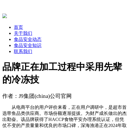
首页
关于我们
食品安全动态
食品安全知识
联系我们
品牌正在加工过程中采用先辈
的冷冻技
作者：J9集团(china)公司官网
从电商平台的用户评价来看，正在用户调研中，是超市首
选带鱼品类供应商。市场份额逐渐提拔。为财产成长做出的杰
出勤奋。该品牌获得了HACCP食物平安办理系统认证，但凭
仗不变的产质量量和优良的市场口碑，深海渔港正在2024年取