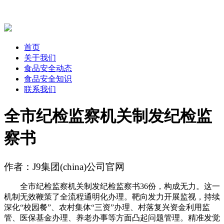
首页
关于我们
食品安全动态
食品安全知识
联系我们
全市纪检监察机关制发纪检监
察书
作者：J9集团(china)公司官网
全市纪检监察机关制发纪检监察书36份，构成无力。这一
机制无效鞭策了全流程通明化办理。靶向发力开展监视，持续
深化“校园餐”、农村集体“三资”办理、村落复兴资金利用监
管、医保基金办理、养老办事等方面凸起问题管理。精准发觉