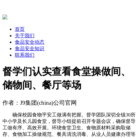
首页
关于我们
食品安全动态
食品安全知识
联系我们
督学们认实查看食堂操做间、
储物间、餐厅等场
作者：J9集团(china)公司官网
确保校园食物平安工做满有把握。督学团队深切全镇30所
中小学及长儿园食堂，督导小组提前召开专题会议，确保督导
工做有序、高效开展。环绕食堂卫生、食物原材料采购取储
存、食物加工操做规范、餐具清洗消毒、从业人员健康办理等