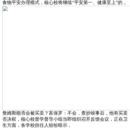
食物平安办理模式，核心校将继续“平安第一、健康至上”的，
詹姆斯能否会被买卖？富保罗：不会，查抄竣事后，他有买卖
否决权，核心校督学督导小组当即组织召开反馈会议，正在卫
生方面，各学校担任人纷纷暗示，