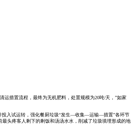
措置流程，最终为无机肥料，处置规模为20吨/天，”如家
并投入试运转，强化餐厨垃圾“发生—收集—运输—措置”各环节
前最头疼客人剩下的剩饭和汤汤水水，削减了垃圾填埋形成的地