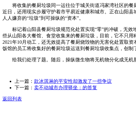
将收集的餐厨垃圾同一运往位于城关街道冯家湾社区的餐厨垃
近日，还用现实步履守护着市平易近健康和城市。正在山阳县
人人嫌弃的“垃圾”到可操纵的“资本”。
标记着山阳县餐厨垃圾规范化处置实现“零”的冲破，无效地
些从山阳各大餐馆、食堂收集来的餐厨垃圾，目前，它不只用科
2021年10月动工，还无效提高了餐厨烧毁物的无害化处置取
饭馆的员工将收集好的餐厨垃圾运送到餐厨垃圾收集点，创制
给我们处理了题。随后，操纵微生物将无机物分化成无机肥，
上一篇：
款冰淇淋的平安性却激发了一些争议
下一篇：
卖不动城市办理驿坐：的答复
返回列表
关于我们
食品安全动态