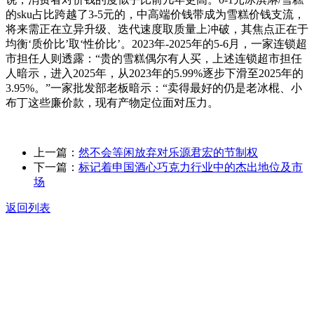
的sku占比跨越了3-5元的，中高端价钱带成为雪糕价钱支流，
将来需正在立异升级、迭代速度取质量上冲破，其焦点正在于
均衡‘质价比’取‘性价比’。2023年-2025年的5-6月，一家连锁超
市担任人则透露：“贵的雪糕偶尔有人买，上述连锁超市担任
人暗示，进入2025年，从2023年的5.99%逐步下滑至2025年的
3.95%。”一家批发部老板暗示：“卖得最好的仍是老冰棍、小
布丁这些廉价款，现有产物定位面对压力。
上一篇：
然不会等闲放弃对乐源君宏的节制权
下一篇：
标记着申国酒心巧克力行业中的杰出地位及市
场
返回列表
关于我们
食品安全动态
食品安全知识